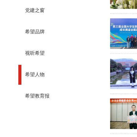
党建之窗
希望品牌
视听希望
希望人物
希望教育报